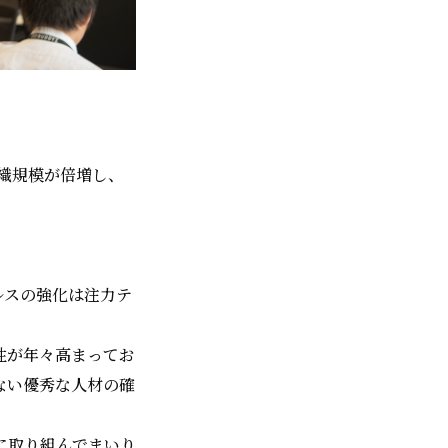
組織規模が倍増し、
ルスの強化は注力テ
性が年々高まってお
ない優秀な人材の確
。
に取り組んでまいり