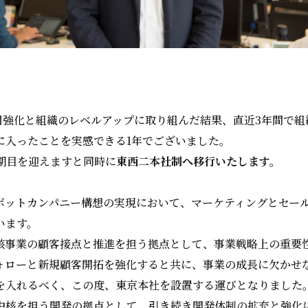
採用強化と組織のレベルアップに取り組んだ結果、直近3年間で
に入ったことを実感できる1年でございました。
8期目を迎えますと同時に
東西二本社制へ移行いたします。
ボットカンパニー構想の実現において、マーケティングとセー
います。
該事業の顧客接点と推進を担う拠点として、事業戦略上の重要
ォローと新規顧客開拓を強化すると共に、事業の成長に欠かせ
を入れるべく、この度、東京本社を設置する運びとなりました
中核を担う開発の拠点として、引き続き開発体制の拡充と強化