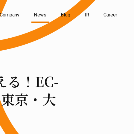
Company
News
Blog
IR
Career
る！EC-
、東京・大