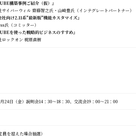
CUBE構築事例ご紹介（仮）』
社サイバーウィル 齋藤智之氏・山崎豊氏（インテグレートパートナー）
社向け2.11系"最新版"機能カスタマイズ』
sess氏（コミッター）
-CUBEを使った戦略的ビジネスのすすめ』
社ロックオン 梶原直樹
年6月24日（金）説明会14：30～18：30、交流会19：00～21：00
（定員を超えた場合抽選）