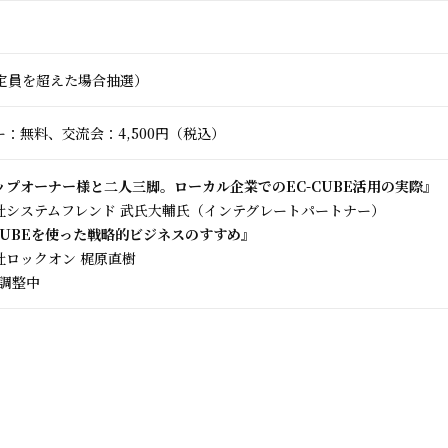
（定員を超えた場合抽選）
：無料、交流会：4,500円（税込）
ップオーナー様と二人三脚。ローカル企業でのEC-CUBE活用の実際』
社システムフレンド 武氏大輔氏（インテグレートパートナー）
-CUBEを使った戦略的ビジネスのすすめ』
社ロックオン 梶原直樹
件調整中