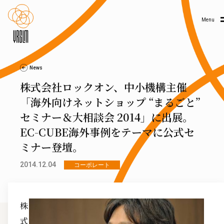
Menu
News
株式会社ロックオン、中小機構主催
「海外向けネットショップ “まるごと”
セミナー＆大相談会 2014」に出展。
EC-CUBE海外事例をテーマに公式セ
ミナー登壇。
2014.12.04
コーポレート
株
式