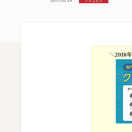
2015.03.24
アドエビス
＼201