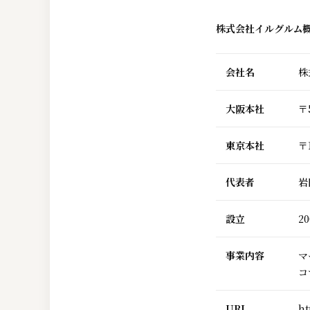
株式会社イルグルム
会社名
株
大阪本社
〒
東京本社
〒
代表者
岩
設立
20
事業内容
マ
コ
URL
ht