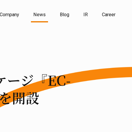
Company
News
Blog
IR
Career
ージ『EC-
トを開設