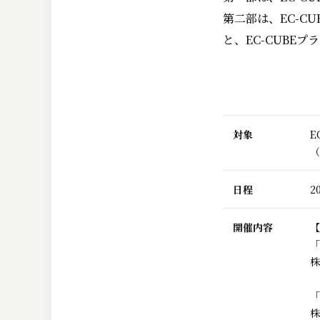
第二部は、EC-C
と、EC-CUBE
対象
E
（
日程
2
開催内容
【
「
株
「
株