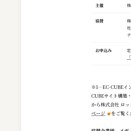
主催
株
協賛
株
社
テ
お申込み
定
「
※1…EC-CUB
CUBEサイト構築
から株式会社 ロ
ページ
をご覧く
協賛企業様、メデ