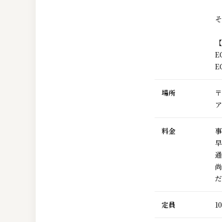
そ
【
E
E
場所
〒
ア
料金
事
早
通
尚
だ
定員
1