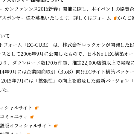
ーザーカンファレンス2016新春」開催に際し、本イベントの協賛
アスポンサー様を募集いたします。詳しくは
フォーム
からご
ついて
トフォーム「EC-CUBE」は、株式会社ロックオンが開発した
スとして2006年9月に公開したもので、日本No.1 EC構築オ
り、ダウンロード数170万件超、推定22,000店舗以上で実際
14年9月には企業間商取引（BtoB）向けECサイト構築パッケージ
2015年7月には「拡張性」の向上を追及した最新バージョン「EC-
した。
オフィシャルサイト
発コミュニティ
多言語版オフィシャルサイト