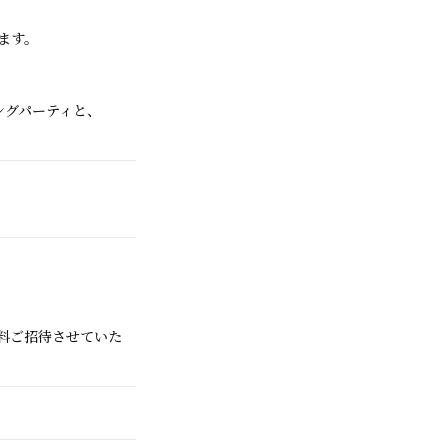
います。
ングパーティと、
無料ご招待させていた