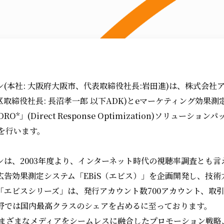
(本社: 大阪府大阪市、代表取締役社長:岩田進)は、株式会社
央区取締役社長: 長沼孝一郎 以下ADK)とeマーケティング効果
O*」(Direct Response Optimization)ソリューション
供を行います。
ンは、2003年度より、インターネット時代の視聴率調査とも言
広告効果測定システム「EBiS（エビス）」を企画開発し、技術
「エビスシリーズ」は、発行アカウント数700アカウント、取引
野では国内最高クラスのシェアを占めるに至っております。
さまざまなメディアをシームレスに融合したプロモーション戦略