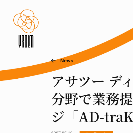
News
アサツー デ
分野で業務提
ジ「AD-tr