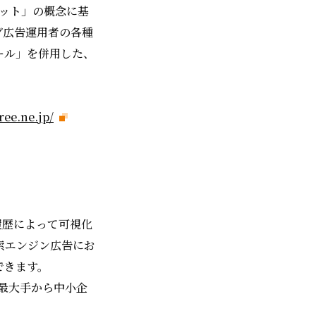
ボット」の概念に基
グ広告運用者の各種
ール」を併用した、
hree.ne.jp/
履歴によって可視化
索エンジン広告にお
できます。
界最大手から中小企