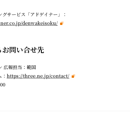
ングサービス「アドゲイナー」：
iner.co.jp/denwakeisoku/
るお問い合せ先
ン 広報担当：範国
ム：
https://three.ne.jp/contact/
00