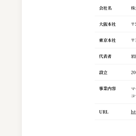
会社名
株
大阪本社
〒
東京本社
〒
代表者
岩
設立
20
事業内容
マ
コ
URL
ht