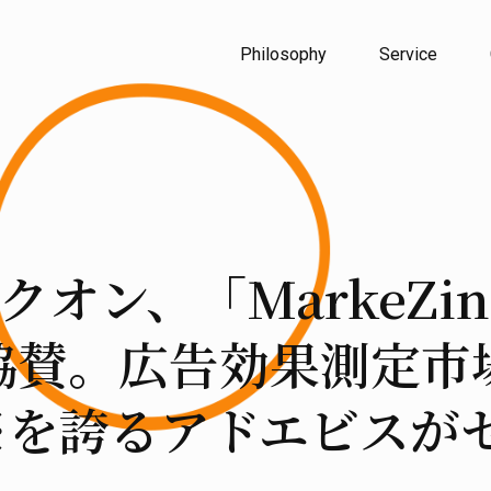
Philosophy
Service
ン、「MarkeZine 
」に協賛。広告効果測定市
1※を誇るアドエビスが