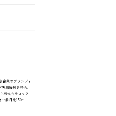
定企業のブランディ
グ実務経験を持ち、
より株式会社ロック
で前月比150～