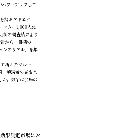
がパワーアップして
※を誇るアドエビ
ター1,000人に
た最新の調査結果より
設計から「目標の
ションのリアル」を集
して増えたグルー
果、聴講者の皆さま
した。数字は会場の
広告効果測定市場にお