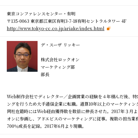
東京コンファレンスセンター・有明
〒135-0063 東京都江東区有明3-7-18有明セントラルタワー 4F
http://www.tokyo-cc.co.jp/ariake/index.html
デ・スーザ リッキー
株式会社ロックオン
マーケティング部
部長
Web制作会社でディレクター／企画営業の経験を４年積んだ後、特
ングを行うため大手通信企業に転職。通算10年以上のマーケティン
同社在籍時にはWeb経由獲得数を数倍に伸長させた。2017年３月
オンに参画し、アドエビスのマーケティングに従事。複数の担当業務
700％成長を記録。2017年6月より現職。