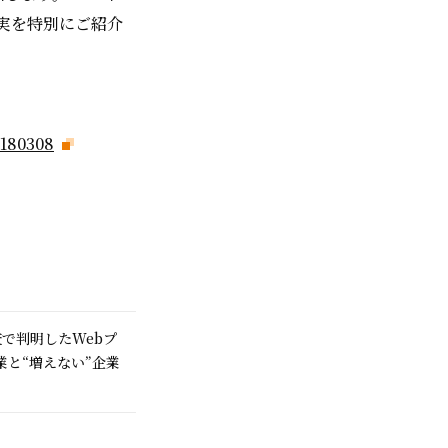
実を特別にご紹介
0180308
査で判明したWebプ
企業と“増えない”企業