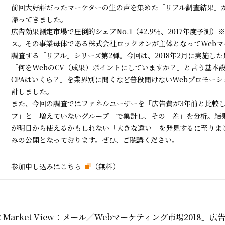
前回大好評だったマーケターの生の声を集めた「リアル調査結果」
帰ってきました。
広告効果測定市場で圧倒的シェアNo.1（42.9％、2017年度予測）
ス。その事業母体である株式会社ロックオンが主体となってWebマーケ
調査する「リアル」シリーズ第2弾。今回は、2018年2月に実施し
「何をWebのCV（成果）ポイントにしていますか？」と言う基本
CPAはいくら？」を業界別に聞くなど普段聞けないWebプロモー
計しました。
また、今回の調査ではファネルユーザーを「広告費が3年前と比較
プ」と「増えていないグループ」で集計し、その「差」を分析。結
が明日から使えるかもしれない「大きな違い」を発見するに至りま
みの公開となっております。ぜひ、ご聴講ください。
参加申し込みは
こちら
（無料）
R Market View：メール／Webマーケティング市場2018」