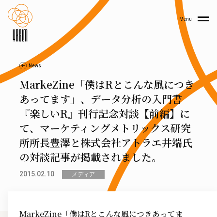
Menu
News
MarkeZine「僕はRとこんな風につき
あってます」、データ分析の入門書
『楽しいR』刊行記念対談【前編】に
て、マーケティングメトリックス研究
所所長豊澤と株式会社アトラエ井端氏
の対談記事が掲載されました。
2015.02.10
メディア
MarkeZine「僕はRとこんな風につきあってま