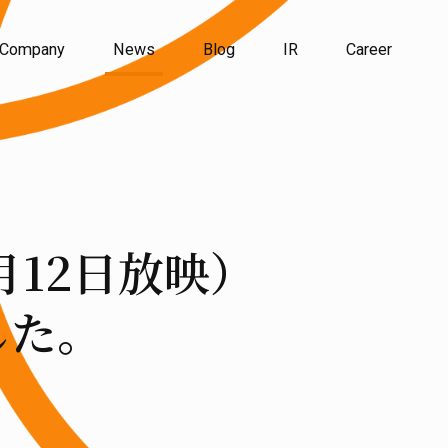
Company
News
Blog
IR
Career
月12日放映）
した。