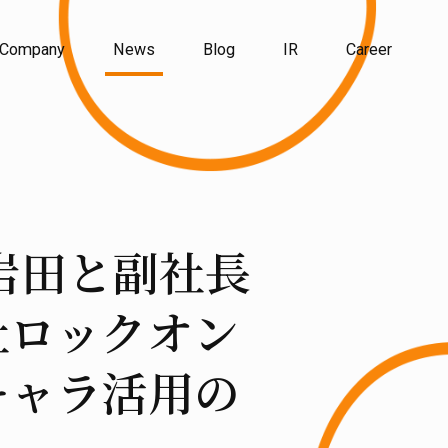
Company
News
Blog
IR
Career
社長岩田と副社長
社ロックオン
キャラ活用の