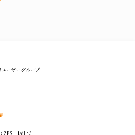
名古屋ユーザーグループ
。
。
S + jail で