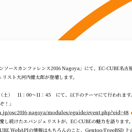
プンソースカンファレンス2016 Nagoya」にて、EC-CUBE
ェリスト大河内健太郎が登壇します。
8（土） 11：00～11：45 にて、以下のテーマにて行われます
いぞ！」
n.jp/osc2016-nagoya/modules/eguide/event.php?eid=48
0年間愛し続けたエバンジェリストが、EC-CUBEの魅力を語ります
E WebAPIの情報はもちろんのこと、Gentoo/FreeBSD 上の ZF