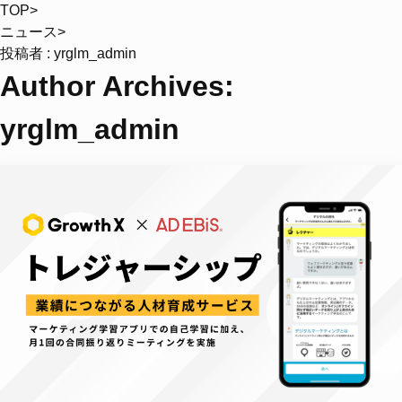
TOP
>
ニュース
>
投稿者 : yrglm_admin
Author Archives:
yrglm_admin