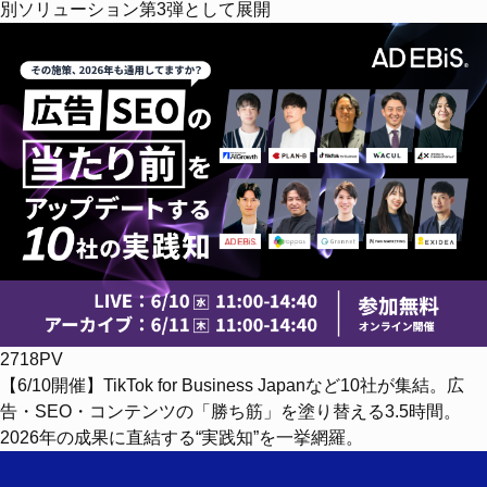
別ソリューション第3弾として展開
2718PV
【6/10開催】TikTok for Business Japanなど10社が集結。広
告・SEO・コンテンツの「勝ち筋」を塗り替える3.5時間。
2026年の成果に直結する“実践知”を一挙網羅。