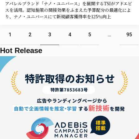
アパレルブランド「ナノ・ユニバース」を展開するTSIがアドエビ
スを活用。認知施策の間接効果をふまえた予算配分の最適化によ
り、ナノ・ユニバースにて新規顧客獲得率を125％向上
1
2
3
4
5
…
95
Hot Release